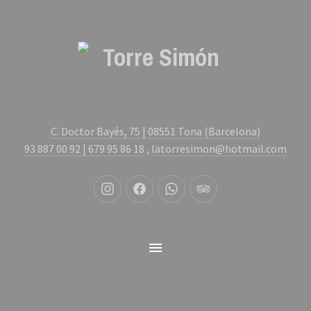
Clo
(Es
C. Doctor Bayés, 75 | 08551 Tona (Barcelona)
93 887 00 92 | 679 95 86 18
,
latorresimon@hotmail.com
New
New
New
New
Window
Window
Window
Window