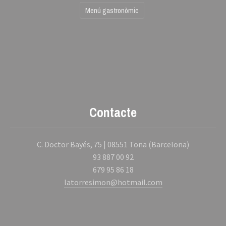
Menú gastronòmic
Contacte
C. Doctor Bayés, 75 | 08551 Tona (Barcelona)
93 887 00 92
679 95 86 18
latorresimon@hotmail.com
Previous
Nex